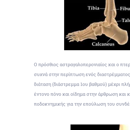
Ο πρόσθιος αστραγαλοπερονιαίος και ο πτερ
συχνά στην περίπτωση ενός διαστρέμματος
διάταση (διάστρεμμα 1ου βαθμού) μέχρι πλ
έντονο πόνο και οίδημα στην άρθρωση και 
ποδοκνημικής για την επούλωση του συνδέ