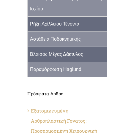
Ισχίου
Ρήξη Αχίλλειου Τένοντα
Αστάθεια Ποδοκνημικής
Βλαισός Μέγας Δάκτυλος
Παραμόρφωση Haglund
Πρόσφατα Άρθρα
Εξατομικευμένη
Αρθροπλαστική Γόνατος:
Προσαρμοσμένη Χειρουργική