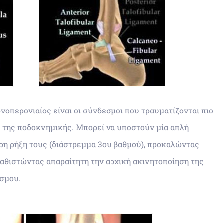
νοπερονιαίος είναι οι σύνδεσμοι που τραυματίζονται πιο
 της ποδοκνημικής. Μπορεί να υποστούν μία απλή
ήρη ρήξη τους (διάστρεμμα 3ου βαθμού), προκαλώντας
καθιστώντας απαραίτητη την αρχική ακινητοποίηση της
σμου.