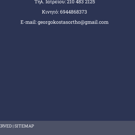
Tηλ. Ιατρείου:
210 483 2125
Κινητό:
6944868373
E-mail:
georgokostasortho@gmail.com
ERVED |
SITEMAP