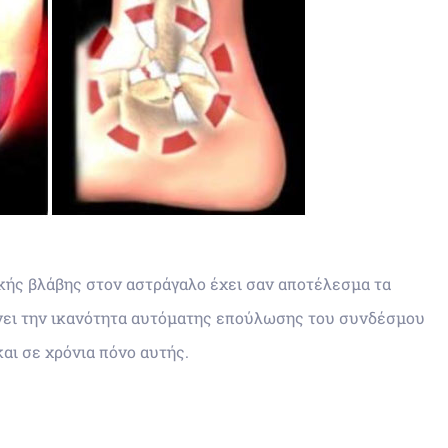
ής βλάβης στον αστράγαλο έχει σαν αποτέλεσμα τα
νει την ικανότητα αυτόματης επούλωσης του συνδέσμου
αι σε χρόνια πόνο αυτής.