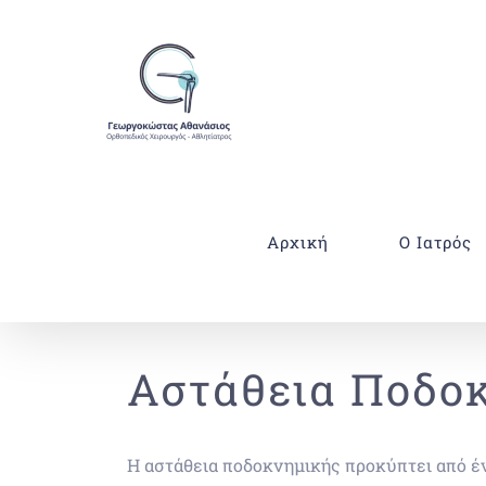
Μετάβαση
στο
περιεχόμενο
Αρχική
Ο Ιατρός
Αστάθεια Ποδο
Η αστάθεια ποδοκνημικής προκύπτει από έν