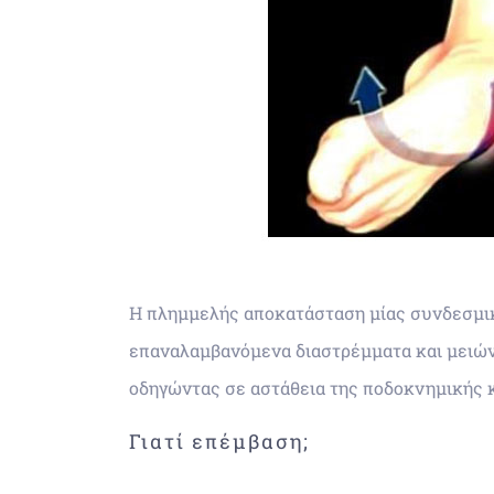
Η πλημμελής αποκατάσταση μίας συνδεσμικ
επαναλαμβανόμενα διαστρέμματα και μειώ
οδηγώντας σε αστάθεια της ποδοκνημικής κ
Γιατί επέμβαση;