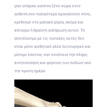
μην υπάρχει κανένα ξένο σώμα στον
ασθενή που παλαιότερα προκαλούσε πόνο,
ερεθισμό στα μαλακά μόρια, ακόμα και
κάταγμα ή θραύση-χαλάρωση αυτού. Το
αποτέλεσμα με τις τεχνικές αυτές δεν
είναι μόνο αισθητικό αλλά λειτουργικό και
μόνιμο έχοντας σαν συνέπεια την πλήρη
κινητοποίηση και φόρτιση των ποδιών από
την πρώτη ημέρα.