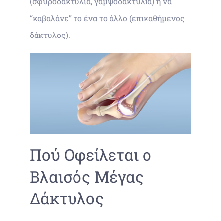
(σφυροδακτυλία, γαμψοδακτυλία) ή να
“καβαλάνε” το ένα το άλλο (επικαθήμενος
δάκτυλος).
Πού Οφείλεται ο
Βλαισός Μέγας
Δάκτυλος