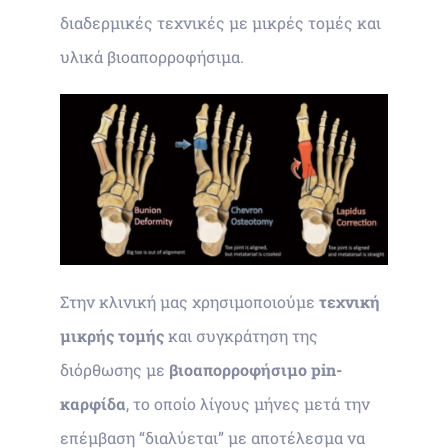
διαδερμικές τεχνικές με μικρές τομές και
υλικά βιοαπορροφήσιμα.
Στην κλινική μας χρησιμοποιούμε
τεχνική
μικρής τομής
και συγκράτηση της
διόρθωσης με
βιοαπορροφήσιμο pin-
καρφίδα
, το οποίο λίγους μήνες μετά την
επέμβαση “διαλύεται” με αποτέλεσμα να