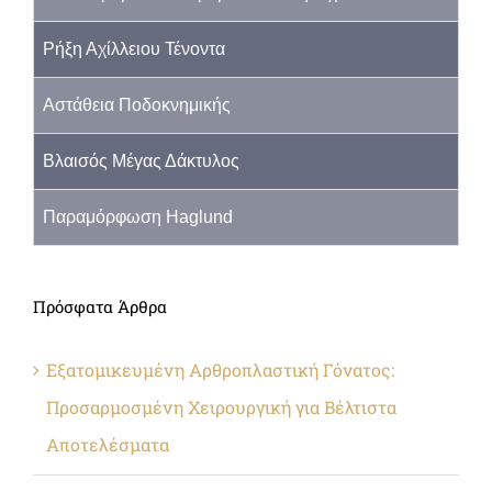
Ρήξη Αχίλλειου Τένοντα
Αστάθεια Ποδοκνημικής
Βλαισός Μέγας Δάκτυλος
Παραμόρφωση Haglund
Πρόσφατα Άρθρα
Εξατομικευμένη Αρθροπλαστική Γόνατος:
Προσαρμοσμένη Χειρουργική για Βέλτιστα
Αποτελέσματα