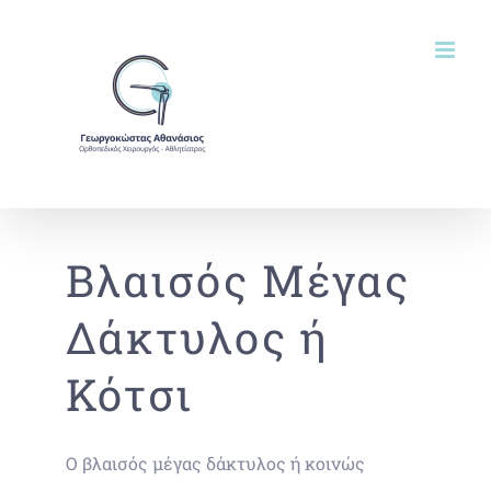
Μετάβαση
στο
περιεχόμενο
Βλαισός Μέγας
Δάκτυλος ή
Κότσι
Ο βλαισός μέγας δάκτυλος ή κοινώς