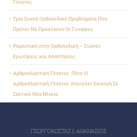
Γόνατος
Τρία Συχνά Ορθοπεδικά Προβλήματα Που
Πρέπει Να Προσέχουν Οι Γυναίκες
Ρομποτική στην Ορθοπεδική – Συχνές
Ερωτήσεις και Απαντήσεις
Αρθροπλαστική Γόνατος: Πότε Η
Αρθροπλαστική Γόνατος Αποτελεί Επιλογή Σε
Σχετικά Νέα Ηλικία
ΓΕΩΡΓΟΚΩΣΤΑΣ Ι. ΑΘΑΝΑΣΙΟΣ