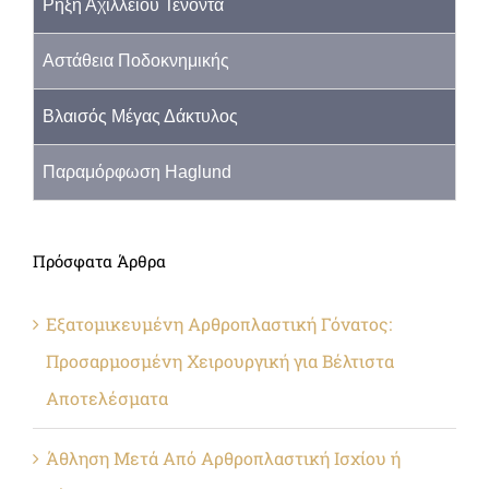
Ρήξη Αχίλλειου Τένοντα
Αστάθεια Ποδοκνημικής
Βλαισός Μέγας Δάκτυλος
Παραμόρφωση Haglund
Πρόσφατα Άρθρα
Εξατομικευμένη Αρθροπλαστική Γόνατος:
Προσαρμοσμένη Χειρουργική για Βέλτιστα
Αποτελέσματα
Άθληση Μετά Από Αρθροπλαστική Ισχίου ή